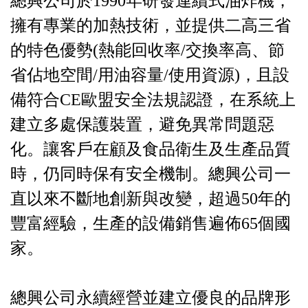
總興公司於1990年研發連續式油炸機，
擁有專業的加熱技術，並提供二高三省
的特色優勢(熱能回收率/交換率高、節
省佔地空間/用油容量/使用資源)，且設
備符合CE歐盟安全法規認證，在系統上
建立多處保護裝置，避免異常問題惡
化。讓客戶在顧及食品衛生及生產品質
時，仍同時保有安全機制。總興公司一
直以來不斷地創新與改變，超過50年的
豐富經驗，生產的設備銷售遍佈65個國
家。
總興公司永續經營並建立優良的品牌形