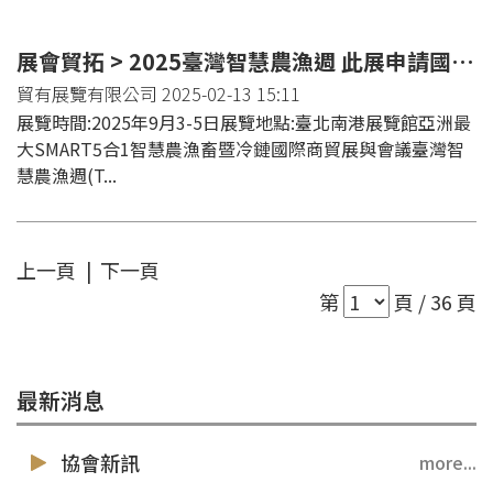
展會貿拓 > 2025臺灣智慧農漁週 此展申請國貿署補助
貿有展覽有限公司 2025-02-13 15:11
展覽時間:2025年9月3-5日展覽地點:臺北南港展覽館亞洲最
大SMART5合1智慧農漁畜暨冷鏈國際商貿展與會議臺灣智
慧農漁週(T...
上一頁
|
下一頁
第
頁 / 36 頁
最新消息
協會新訊
more...