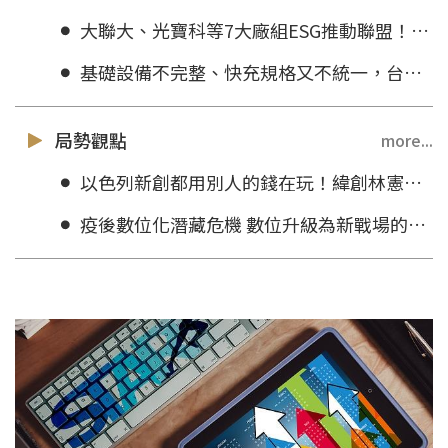
大聯大、光寶科等7大廠組ESG推動聯盟！農林漁牧門外漢們怎麼協助產業因應氣候變遷？
基礎設備不完整、快充規格又不統一，台灣電動車滿街跑有可能嗎？
局勢觀點
more...
以色列新創都用別人的錢在玩！緯創林憲銘：台灣環境給創新者壓力太大
疫後數位化潛藏危機 數位升級為新戰場的入場券