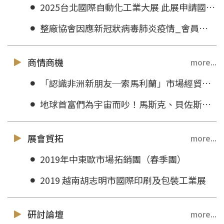
2025台北國際自動化工業大展 此展申請國貿署補助
整廠協會因應新冠狀病毒肺炎疫情_會員問卷調查
商情商機
more...
「認識非洲新朋友─索馬利蘭」市場經貿說明會
地球首富們為宇宙而吵！馬斯克、貝佐斯爭奪衛星軌道，究竟太空商機有多大？
展會貿拓
more...
2019年中東歐市場拓銷團（春季團）
2019 越南胡志明市國際印刷及包裝工業展
研討論壇
more...