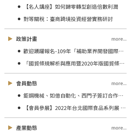
【名人講座】如何歸零轉型創造倍數利潤
對等關稅：臺商踦境投資經營實務研討
政策計畫
more...
歡迎踴躍報名-109年「補助業界開發國際市場計畫」計畫說明會
「國貿條規解析與應用暨2020年版國貿條規之新趨勢」說明會 (10/29台南場)
會員動態
more...
鉅鋼機械、如億自動化、西門子簽訂合作備忘錄 開發製鞋工業 4.0應用
【會員參展】2022年台北國際食品系列展 6.22(三)~25(六)
產業動態
more...