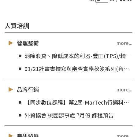
人資培訓
營運整備
more...
消除浪費、降低成本的利器-豐田(TPS)/精實(Lean)工程師系列課程 (高雄)
01/21計畫書撰寫與審查實務秘笈系列(台北班)
品牌行銷
more...
【同步數位課程】第2屆-MarTech行銷科技經理人培訓班(台北)
外貿協會 桃園辦事處 7月份 課程預告
產研發展
more...