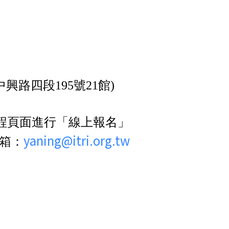
中興路四段195號21館)
程頁面進行「線上報名」
yaning@itri.org.tw
信箱：