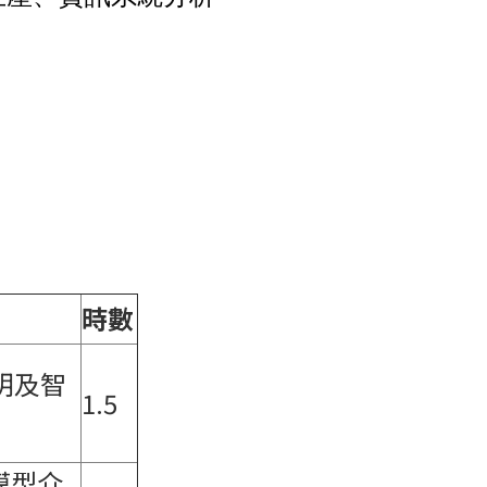
時數
明及智
1.5
模型介