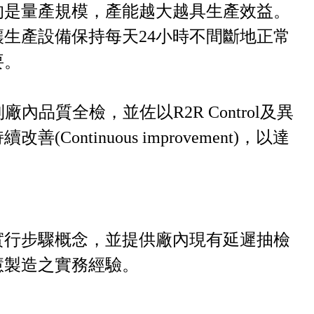
的是量產規模，產能越大越具生產效益。
生產設備保持每天24小時不間斷地正常
要。
品質全檢，並佐以R2R Control及異
ntinuous improvement)，以達
實行步驟概念，並提供廠內現有延遲抽檢
慧製造之實務經驗。