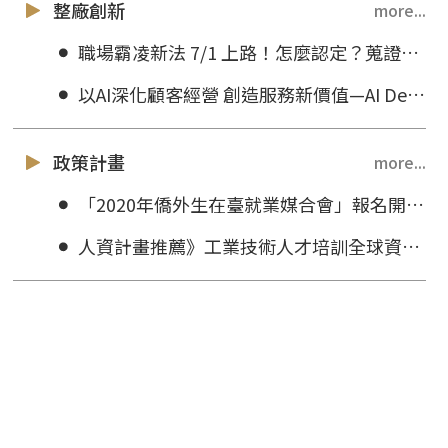
整廠創新
more...
職場霸凌新法 7/1 上路！怎麼認定？蒐證方式、申訴方式一次看
以AI深化顧客經營 創造服務新價值—AI Demo Day交流媒合會
政策計畫
more...
「2020年僑外生在臺就業媒合會」報名開放！
人資計畫推薦》工業技術人才培訓全球資訊網