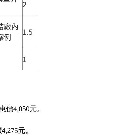
2
結廠內
1.5
案例
1
價4,050元。
,275元。