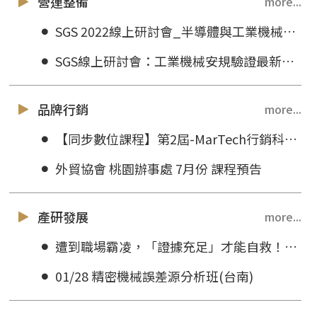
營運整備
more...
SGS 2022線上研討會_半導體與工業機械安規驗證最新趨勢
SGS線上研討會：工業機械安規驗證最新趨勢
品牌行銷
more...
【同步數位課程】第2屆-MarTech行銷科技經理人培訓班(台北)
外貿協會 桃園辦事處 7月份 課程預告
產研發展
more...
遭到職場霸凌，「證據充足」才能自救！如何蒐證，公司、勞動局才會受理？
01/28 精密機械誤差源分析班(台南)